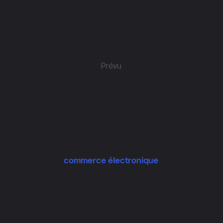
Pourquoi la croissance axée sur le produit 
masque souvent le gaspillage des canaux de 
distribution
Prévu
commerce électronique
Pourquoi la croissance axée sur le produit 
masque souvent le gaspillage des canaux de 