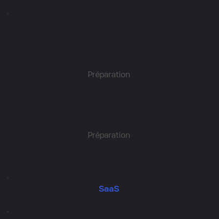
Comment les déchets de structure peuvent-ils 
freiner la croissance ?
Préparation
Tableau de bord de croissance et modèles de 
découverte des déchets
Préparation
SaaS