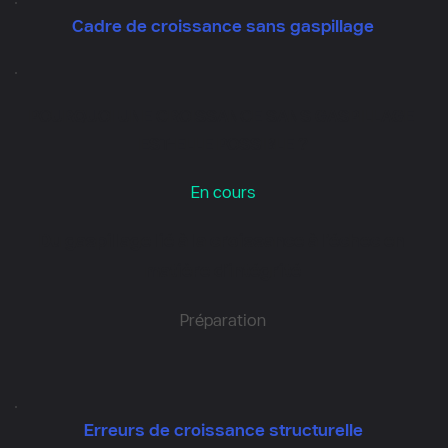
Cadre de croissance sans gaspillage
POURQUOI UNE CROISSANCE SANS GASPILLAGE 
EST-ELLE POSSIBLE ?
En cours
Du gaspillage lié à la croissance à l'échec en 
matière d'intégrité
Préparation
Erreurs de croissance structurelle